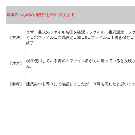
建築みつも郎の消費税を8%に変更する
まず、書式のファイル名①を確認→ファイル→書式設定→フ
【方法】
く→①ファイル→共通設定→率→8→ファイル→上書き保存→
終了
現在使用している書式のファイル名がくい違っていると反映
【注意】
ん。
【参考】
建築みつも郎９にて検証しましたが、８等も同じだと思いま